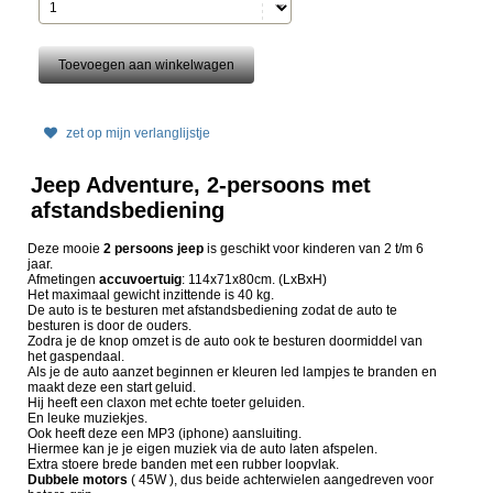
zet op mijn verlanglijstje
Jeep Adventure, 2-persoons met
afstandsbediening
Deze mooie
2 persoons jeep
is geschikt voor kinderen van 2 t/m 6
jaar.
Afmetingen
accuvoertuig
: 114x71x80cm. (LxBxH)
Het maximaal gewicht inzittende is 40 kg.
De auto is te besturen met afstandsbediening zodat de auto te
besturen is door de ouders.
Zodra je de knop omzet is de auto ook te besturen doormiddel van
het gaspendaal.
Als je de auto aanzet beginnen er kleuren led lampjes te branden en
maakt deze een start geluid.
Hij heeft een claxon met echte toeter geluiden.
En leuke muziekjes.
Ook heeft deze een MP3 (iphone) aansluiting.
Hiermee kan je je eigen muziek via de auto laten afspelen.
Extra stoere brede banden met een rubber loopvlak.
Dubbele motors
( 45W ), dus beide achterwielen aangedreven voor