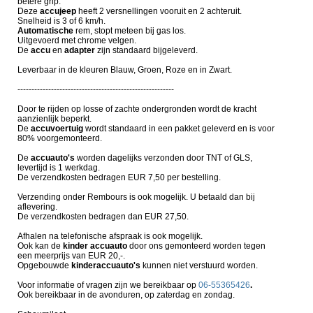
betere grip.
Deze
accujeep
heeft 2 versnellingen vooruit en 2 achteruit.
Snelheid is 3 of 6 km/h.
Automatische
rem, stopt meteen bij gas los.
Uitgevoerd met chrome velgen.
De
accu
en
adapter
zijn standaard bijgeleverd.
Leverbaar in de kleuren Blauw, Groen, Roze en in Zwart.
--------------------------------------------------------
Door te rijden op losse of zachte ondergronden wordt de kracht
aanzienlijk beperkt.
De
accuvoertuig
wordt standaard in een pakket geleverd en is voor
80% voorgemonteerd.
De
accuauto's
worden dagelijks verzonden door TNT of GLS,
levertijd is 1 werkdag.
De verzendkosten bedragen EUR 7,50 per bestelling.
Verzending onder Rembours is ook mogelijk. U betaald dan bij
aflevering.
De verzendkosten bedragen dan EUR 27,50.
Afhalen na telefonische afspraak is ook mogelijk.
Ook kan de
kinder
accuauto
door ons gemonteerd worden tegen
een meerprijs van EUR 20,-.
Opgebouwde
kinderaccuauto's
kunnen niet verstuurd worden.
Voor informatie of vragen zijn we bereikbaar op
06-55365426
.
Ook bereikbaar in de avonduren, op zaterdag en zondag.