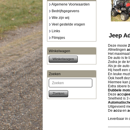
Algemene Voorwaarden
Bedrijfsgegevens
Wie zijn wij
Veel gestelde vragen
Links
Jeep Ad
Filmpjes
Deze mooie
2
Afmetingen
a
Winkelwagen
Het maximaal 
De auto is te
Zodra je de k
Als je de aut
Hij heeft een 
Zoeken
En leuke muzi
Ook heeft dez
Hiermee kan j
Extra stoere 
Dubbele mot
Zoeken
Deze
accuje
Snelheid is 3 
Automatisch
Uitgevoerd m
De
accu
en
a
Leverbaar in 
-------------------