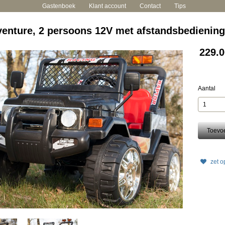
Gastenboek
Klant account
Contact
Tips
enture, 2 persoons 12V met afstandsbediening
229.0
Aantal
zet op