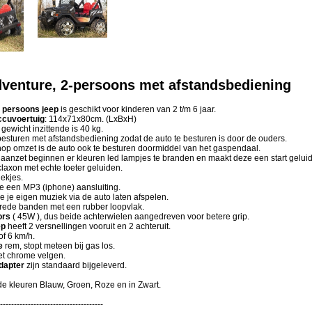
venture, 2-persoons met afstandsbediening
 persoons jeep
is geschikt voor kinderen van 2 t/m 6 jaar.
ccuvoertuig
: 114x71x80cm. (LxBxH)
gewicht inzittende is 40 kg.
 besturen met afstandsbediening zodat de auto te besturen is door de ouders.
nop omzet is de auto ook te besturen doormiddel van het gaspendaal.
o aanzet beginnen er kleuren led lampjes te branden en maakt deze een start geluid
claxon met echte toeter geluiden.
ekjes.
e een MP3 (iphone) aansluiting.
e je eigen muziek via de auto laten afspelen.
brede banden met een rubber loopvlak.
ors
( 45W ), dus beide achterwielen aangedreven voor betere grip.
ep
heeft 2 versnellingen vooruit en 2 achteruit.
of 6 km/h.
e
rem, stopt meteen bij gas los.
et chrome velgen.
dapter
zijn standaard bijgeleverd.
de kleuren Blauw, Groen, Roze en in Zwart.
-------------------------------------