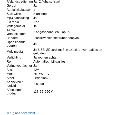
Afstandsbediening
Ja , 2.4ghz softstart
Gordel
Ja
Aantal zitplaatsen
1
Start wijze
Startknop
Mp3 aansluiting
Ja
FM radio
Nee
Voltagemeter
Ja
Aantal
2 opgaspedaal en 3 op RC
versnellingen
Banden
Plastic wielen met rubberloopvlak
Openslaande
Ja
deuren
Ja, USB, SDcard, mp3, muziekjes , verhaaltjes en
Multi media
geluiden.
Verlichting
Ja voor en achter
Rem
Automatisch bij gas los
Vering voor/achter
Ja
Accu
12V
Motor
2x35W 12V
Stoel
Leder look
Aanbevolen
1-5 jaar
leeftijd
Afmetingen
117*72*56CM
product
Terug naar overzicht