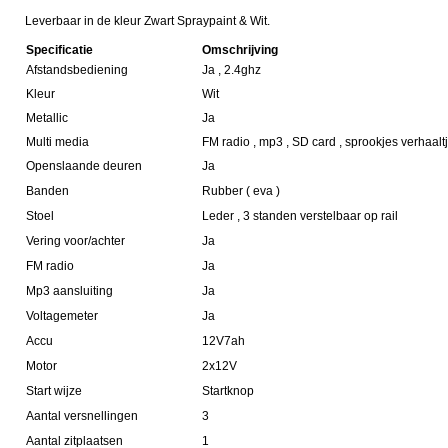
Leverbaar in de kleur Zwart Spraypaint & Wit.
Specificatie
Omschrijving
Afstandsbediening
Ja , 2.4ghz
Kleur
Wit
Metallic
Ja
Multi media
FM radio , mp3 , SD card , sprookjes verhaaltj
Openslaande deuren
Ja
Banden
Rubber ( eva )
Stoel
Leder , 3 standen verstelbaar op rail
Vering voor/achter
Ja
FM radio
Ja
Mp3 aansluiting
Ja
Voltagemeter
Ja
Accu
12V7ah
Motor
2x12V
Start wijze
Startknop
Aantal versnellingen
3
Aantal zitplaatsen
1