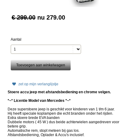
€ 299.00
nu
279.00
Aantal
zet op mijn verlanglijstje
Stoere accu jeep met afstandsbediening en chrome velgen.
*~* Licentie Model van Mercedes *~*
Deze superstoere jeep is geschikt voor kinderen van 1 t/m 6 jaar.
Hij heeft speciale koplampen die echt branden onder het rijden.
Extra stoere brede EVA banden
Dubbele motors ( 45 W ) dus beide achterwielen aangedreven voor
betere grip.
A
utomatische rem, stopt meteen bij gas los.
Afstandsbediening, Oplader & Accu's inclusief.