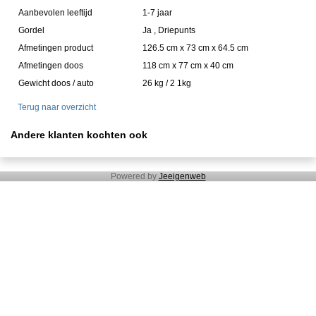
Aanbevolen leeftijd
1-7 jaar
Gordel
Ja , Driepunts
Afmetingen product
126.5 cm x 73 cm x 64.5 cm
Afmetingen doos
118 cm x 77 cm x 40 cm
Gewicht doos / auto
26 kg / 2 1kg
Terug naar overzicht
Andere klanten kochten ook
Powered by
Jeeigenweb
Aanbiedingen
Alle Accuvoertuigen
Sorteer op Merk
Sorteer op Kleur
Voor de allerkleinste
Quads 12V / 24V
Jeeps