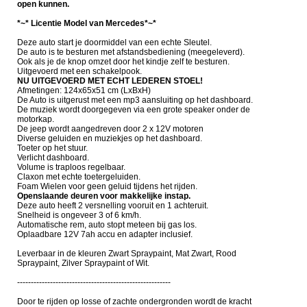
open kunnen.
*~* Licentie Model van Mercedes*~*
Deze auto start je doormiddel van een echte Sleutel.
De auto is te besturen met afstandsbediening (meegeleverd).
Ook als je de knop omzet door het kindje zelf te besturen.
Uitgevoerd met een schakelpook.
NU UITGEVOERD MET ECHT LEDEREN STOEL!
Afmetingen: 124x65x51 cm (LxBxH)
De Auto is uitgerust met een mp3 aansluiting op het dashboard.
De muziek wordt doorgegeven via een grote speaker onder de
motorkap.
De jeep wordt aangedreven door 2 x 12V motoren
Diverse geluiden en muziekjes op het dashboard.
Toeter op het stuur.
Verlicht dashboard.
Volume is traploos regelbaar.
Claxon met echte toetergeluiden.
Foam Wielen voor geen geluid tijdens het rijden.
Openslaande deuren voor makkelijke instap.
Deze auto heeft 2 versnelling vooruit en 1 achteruit.
Snelheid is ongeveer 3 of 6 km/h.
Automatische rem, auto stopt meteen bij gas los.
Oplaadbare 12V 7ah accu en adapter inclusief.
Leverbaar in de kleuren Zwart Spraypaint, Mat Zwart, Rood
Spraypaint, Zilver Spraypaint of Wit.
--------------------------------------------------------
Door te rijden op losse of zachte ondergronden wordt de kracht