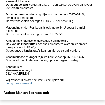
aanzienlijk beperkt.
De
accuvoertuig
wordt standaard in een pakket geleverd en is voor
80% voorgemonteerd.
De
accuauto's
worden dagelijks verzonden door TNT of GLS,
levertijd is 1 werkdag.
De verzendkosten bedragen EUR 7,50 per bestelling.
Verzending onder Rembours is ook mogelijk. U betaald dan bij
aflevering.
De verzendkosten bedragen dan EUR 27,50.
Afhalen na telefonische afspraak is ook mogelijk.
Ook kan de
kinder
auto
door ons gemonteerd worden tegen een
meerprijs van EUR 20,-.
Opgebouwde
kinderauto's
kunnen niet verstuurd worden.
Voor informatie of vragen zijn we bereikbaar op 06-55365426
.
Ook bereikbaar in de avonduren, op zaterdag en zondag.
Scheurpiloot
Veulensewaterweg 23
5814 AK VEULEN
Wij wensen u alvast heel veel Scheurplezier!!!
Terug naar overzicht
Andere klanten kochten ook